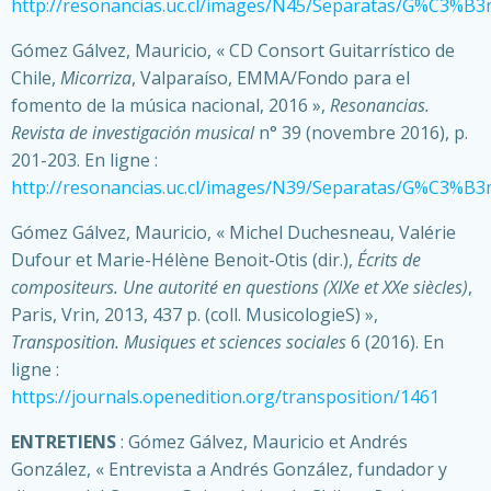
http://resonancias.uc.cl/images/N45/Separatas/G%C3%B3
Gómez Gálvez, Mauricio, « CD Consort Guitarrístico de
Chile,
Micorriza
, Valparaíso, EMMA/Fondo para el
fomento de la música nacional, 2016 »,
Resonancias.
Revista de investigación musical
n° 39 (novembre 2016), p.
201-203. En ligne :
http://resonancias.uc.cl/images/N39/Separatas/G%C3%B3
Gómez Gálvez, Mauricio, « Michel Duchesneau, Valérie
Dufour et Marie-Hélène Benoit-Otis (dir.),
Écrits de
compositeurs. Une autorité en questions (XIXe et XXe siècles)
,
Paris, Vrin, 2013, 437 p. (coll. MusicologieS) »,
Transposition. Musiques et sciences sociales
6 (2016). En
ligne :
https://journals.openedition.org/transposition/1461
ENTRETIENS
: Gómez Gálvez, Mauricio et Andrés
González, « Entrevista a Andrés González, fundador y