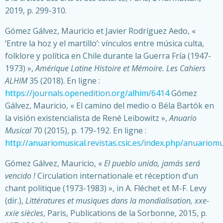
2019, p. 299-310.
Gómez Gálvez, Mauricio et Javier Rodríguez Aedo, «
‘Entre la hoz y el martillo’: vínculos entre música culta,
folklore y política en Chile durante la Guerra Fría (1947-
1973) »,
Amérique Latine Histoire et Mémoire. Les Cahiers
ALHIM
35 (2018). En ligne :
https://journals.openedition.org/alhim/6414
Gómez
Gálvez, Mauricio, « El camino del medio o Béla Bartók en
la visión existencialista de René Leibowitz »,
Anuario
Musical
70 (2015), p. 179-192. En ligne :
http://anuariomusical.revistas.csic.es/index.php/anuariomu
Gómez Gálvez, Mauricio, «
El pueblo unido, jamás será
vencido !
Circulation internationale et réception d’un
chant politique (1973-1983) », in A. Fléchet et M-F. Levy
(dir.),
Littératures et musiques dans la mondialisation, xxe-
xxie siècles
, Paris, Publications de la Sorbonne, 2015, p.