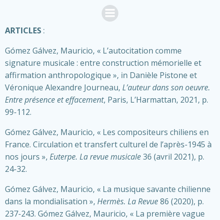
Saltar
al
contenido
ARTICLES
:
Gómez Gálvez, Mauricio, « L’autocitation comme
signature musicale : entre construction mémorielle et
affirmation anthropologique », in Danièle Pistone et
Véronique Alexandre Journeau,
L’auteur dans son oeuvre.
Entre présence et effacement
, Paris, L’Harmattan, 2021, p.
99-112.
Gómez Gálvez, Mauricio, « Les compositeurs chiliens en
France. Circulation et transfert culturel de l’après-1945 à
nos jours »,
Euterpe. La revue musicale
36 (avril 2021), p.
24-32.
Gómez Gálvez, Mauricio​, « La musique savante chilienne
dans la mondialisation »,
Hermès. La Revue
86 (2020), p.
237-243. Gómez Gálvez, Mauricio, « La première vague