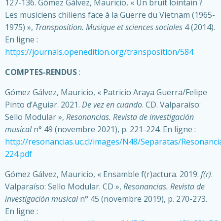
127-136. Gómez Gálvez, Mauricio, « Un bruit lointain ?
Les musiciens chiliens face à la Guerre du Vietnam (1965-
1975) »,
Transposition. Musique et sciences sociales
4 (2014).
En ligne :
https://journals.openedition.org/transposition/584
COMPTES-RENDUS
:
Gómez Gálvez, Mauricio, « Patricio Araya Guerra/Felipe
Pinto d’Aguiar. 2021.
De vez en cuando
. CD. Valparaíso:
Sello Modular »,
Resonancias. Revista de investigación
musical
n° 49 (novembre 2021), p. 221-224. En ligne :
http://resonancias.uc.cl/images/N48/Separatas/Resonanci
224.pdf
Gómez Gálvez, Mauricio, « Ensamble f(r)actura. 2019.
f(r)
.
Valparaíso: Sello Modular. CD »,
Resonancias. Revista de
investigación musical
n° 45 (novembre 2019), p. 270-273.
En ligne :